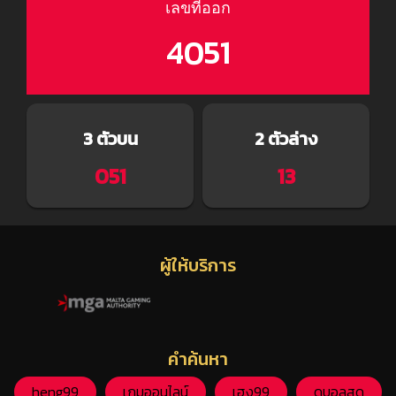
เลขที่ออก
4051
3 ตัวบน
2 ตัวล่าง
051
13
ผู้ให้บริการ
คำค้นหา
heng99
เกมออนไลน์
เฮง99
ดูบอลสด