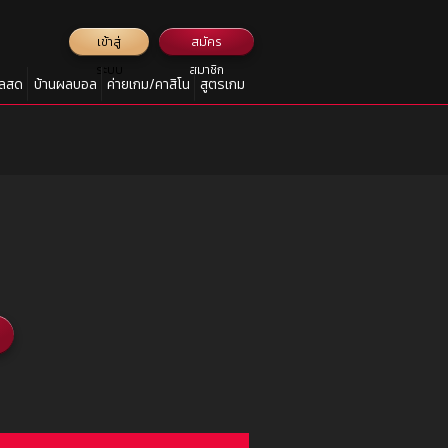
เข้าสู่
สมัคร
ระบบ
สมาชิก
ลสด
บ้านผลบอล
ค่ายเกม/คาสิโน
สูตรเกม