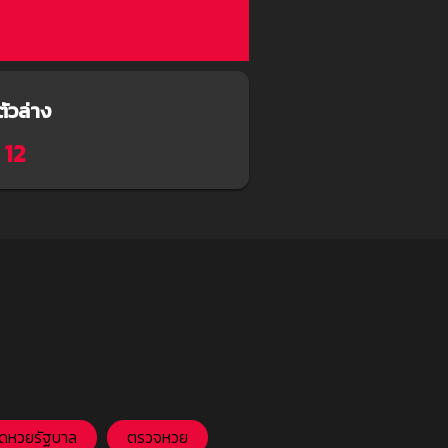
ตัวล่าง
12
ดหวยรัฐบาล
ตรวจหวย